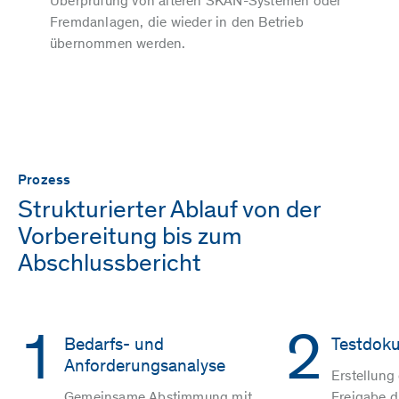
Überprüfung von älteren SKAN-Systemen oder
Fremdanlagen, die wieder in den Betrieb
übernommen werden.
Prozess
Strukturierter Ablauf von der
Vorbereitung bis zum
Abschlussbericht
1
2
Bedarfs- und
Testdoku
Anforderungsanalyse
Erstellung
Gemeinsame Abstimmung mit
Freigabe d