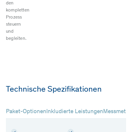
den
kompletten
Prozess
steuern
und
begleiten.
Technische Spezifikationen
Paket-Optionen
Inkludierte Leistungen
Messmeth