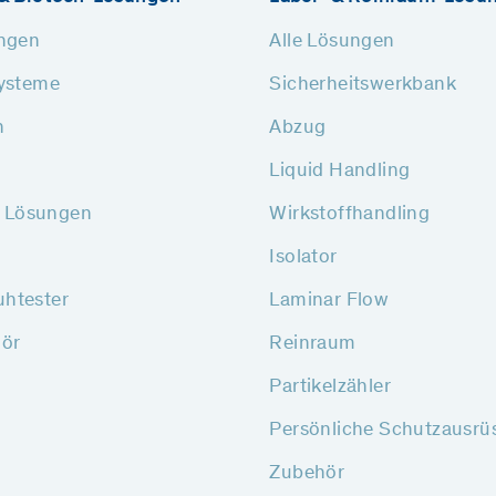
ungen
Alle Lösungen
systeme
Sicherheitswerkbank
n
Abzug
Liquid Handling
sh Lösungen
Wirkstoffhandling
Isolator
htester
Laminar Flow
hör
Reinraum
Partikelzähler
Persönliche Schutzausrü
Zubehör