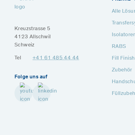
Alle Lös
Transfer
Kreuzstrasse 5
Isolatore
4123 Allschwil
Schweiz
RABS
Tel
+41 61 485 44 44
Fill Fini
Zubehör
Folge uns auf
Handschu
Füllzube