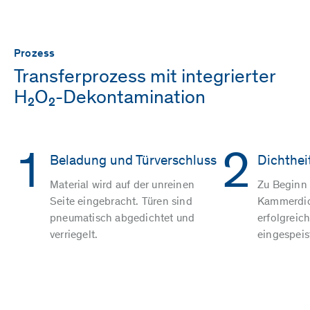
Prozess
Transferprozess mit integrierter
H₂O₂-Dekontamination
1
2
Beladung und Türverschluss
Dichthei
Material wird auf der unreinen
Zu Beginn 
Seite eingebracht. Türen sind
Kammerdich
pneumatisch abgedichtet und
erfolgreic
verriegelt.
eingespeis