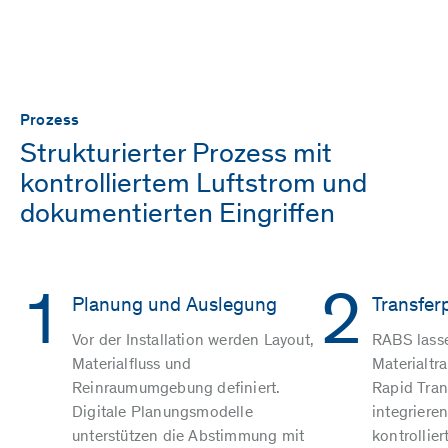
Prozess
Strukturierter Prozess mit
kontrolliertem Luftstrom und
dokumentierten Eingriffen
1
2
Planung und Auslegung
Transfer
Vor der Installation werden Layout,
RABS lasse
Materialfluss und
Materialtr
Reinraumumgebung definiert.
Rapid Tran
Digitale Planungsmodelle
integriere
unterstützen die Abstimmung mit
kontrollier