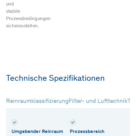
und
stabile
Prozessbedingungen
sicherzustellen.
Technische Spezifikationen
Reinraumklassifizierung
Filter- und Lufttechnik
Tra
Umgebender Reinraum
Prozessbereich