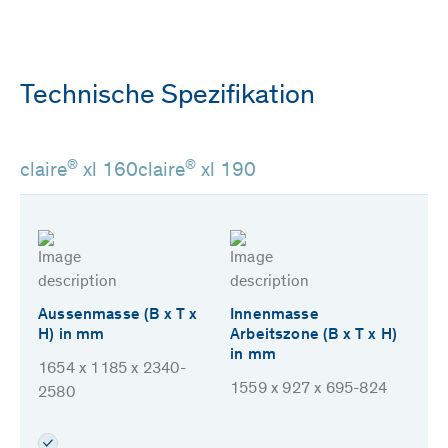
Technische Spezifikation
®
®
claire
xl 160
claire
xl 190
Aussenmasse (B x T x
Innenmasse
H) in mm
Arbeitszone (B x T x H)
in mm
1654 x 1185 x 2340-
1559 x 927 x 695-824
2580