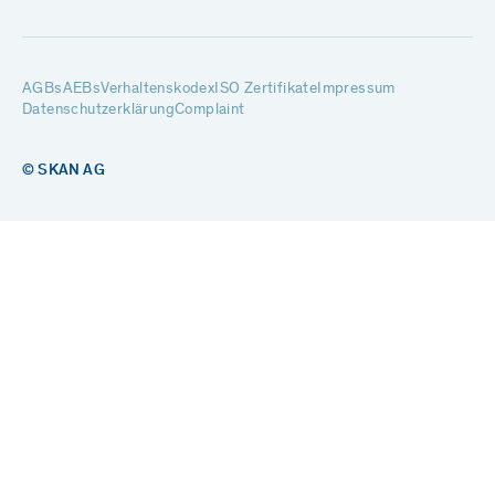
AGBs
AEBs
Verhaltenskodex
ISO Zertifikate
Impressum
Datenschutzerklärung
Complaint
© SKAN AG