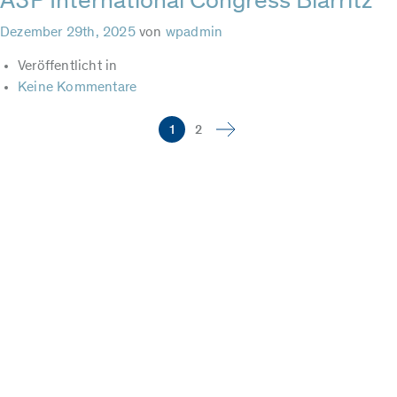
A3P International Congress Biarritz
Dezember 29th, 2025
von
wpadmin
Veröffentlicht in
Keine Kommentare
Seitennummerierung
1
2
der
Beiträge