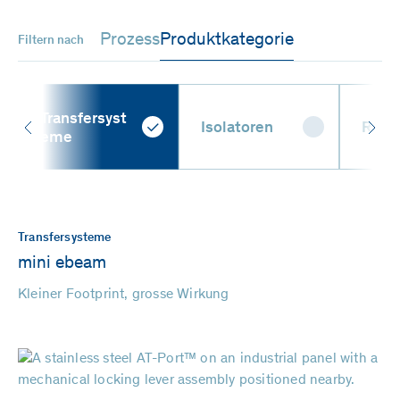
Prozess
Produktkategorie
Filtern nach
Transfersyst
Isolatoren
RAB
eme
Transfersysteme
mini ebeam
Kleiner Footprint, grosse Wirkung