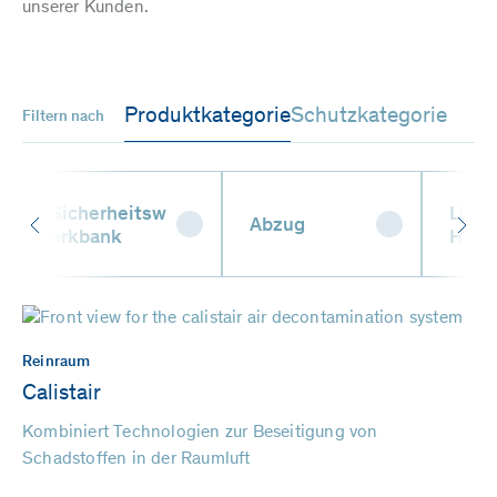
unserer Kunden.
Produktkategorie
Schutzkategorie
Filtern nach
Sicherheitsw
Liqui
Abzug
erkbank
Hand
Reinraum
Calistair
Kombiniert Technologien zur Beseitigung von
Schadstoffen in der Raumluft